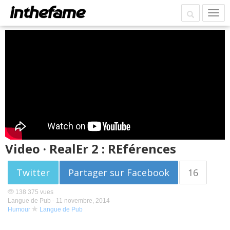
Video · RealEr 2 : REférences
Twitter
Partager sur Facebook
16
138 375 vues
Langue de Pub -
11 novembre, 2014
Humour
Langue de Pub