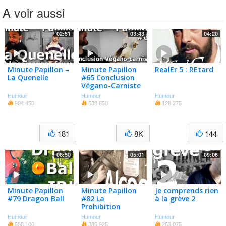
A voir aussi
02:51
03:43
04:20
Minute Papillon –
Minute Papillon
RealEr 5 : REtard
La Quenelle
#65 Conclusion
Végano-Carniste
Humour
Humour
Humour
904 450
538 650
128 275
181
8K
144
06:50
05:01
09:06
Minute Papillon
Minute Papillon
Je comprends rien
#79 Dragon Ball
#82 La
à la grève 2
Prohibition
Humour
Humour
Humour
588 100
386 925
253 075