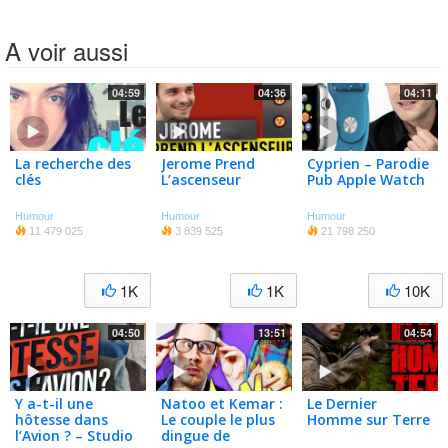
A voir aussi
04:59
04:36
04:11
La recherche des
Jerome Prend
Cyprien – Parodie
clés
L’ascenseur
Pub Apple Watch
Humour
Humour
Humour
11 479 025
3 839 525
21 798 250
1K
1K
10K
04:50
13:51
04:54
Y a-t-il une
Natoo et Kemar :
Le Dernier
hôtesse dans
Le couple le plus
Homme sur Terre
l’Avion ? – Studio
dingue de