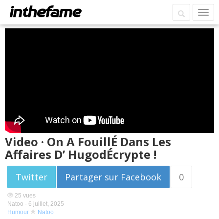
Video · On A FouillÉ Dans Les
Affaires D’ HugodÉcrypte !
Twitter
Partager sur Facebook
0
25 vues
Natoo -
6 juillet, 2025
Humour
Natoo