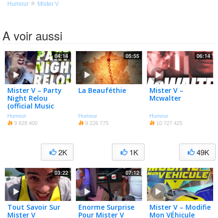
Humour
Mister V
A voir aussi
04:14
05:55
06:14
Mister V – Party
La Beauféthie
Mister V –
Night Relou
Mcwalter
(official Music
Video)
Humour
Humour
Humour
9 828 400
9 226 775
10 727 425
2K
1K
49K
03:22
07:12
Tout Savoir Sur
Enorme Surprise
Mister V – Modifie
Mister V
Pour Mister V
Mon VÉhicule