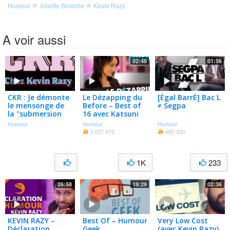
Humour
Juliette Binoche
Kevin Razy
A voir aussi
02:48
01:56
CKR : Je démonte
Le Dézapping du
[Égal BarrÉ] Bac L
le mensonge de
Before – Best of
≠ Segpa
la "submersion
16 avec Katsuni
migratoire" à
Humour
Humour
Humour
Ceuta
3 037 975
485 000
1K
233
26:58
19:29
02:36
KEVIN RAZY –
Best Of – Humour
Very Low Cost
Déclaration
Geek
(avec Kevin Razy)