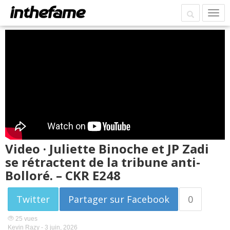
Video · Juliette Binoche et JP Zadi
se rétractent de la tribune anti-
Bolloré. – CKR E248
Twitter
Partager sur Facebook
0
25 vues
Kevin Razy -
3 juin, 2026