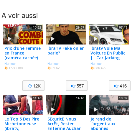
A voir aussi
10:22
29:37
07:43
Prix d’une Femme
IbraTV Fake on en
Ibratv Vole Ma
en France
parle?
Voiture En Public
(caméra cachée)
|| Car Jacking
Prank
Humour
Humour
Humour
1 530 100
69 625
886 425
12K
557
416
11:45
14:46
10:02
Le Top 5 Des Pire
SÉcuritÉ Nous
Je rend de
Michetonneuse
ArrÊt, Rester
l’argent aux
(ibratv,
Enferme Auchan
abonnés