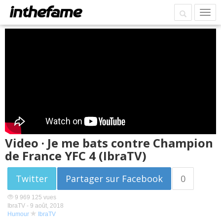
Video · Je me bats contre Champion
de France YFC 4 (IbraTV)
Twitter
Partager sur Facebook
0
9 969 125 vues
IbraTV -
9 août, 2018
Humour
IbraTV