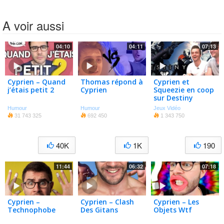
A voir aussi
04:10
04:11
07:13
Cyprien – Quand
Thomas répond à
Cyprien et
j’étais petit 2
Cyprien
Squeezie en coop
sur Destiny
Humour
Humour
Jeux Vidéo
31 743 325
692 450
1 343 750
40K
1K
190
11:44
06:32
07:18
Cyprien –
Cyprien – Clash
Cyprien – Les
Technophobe
Des Gitans
Objets Wtf