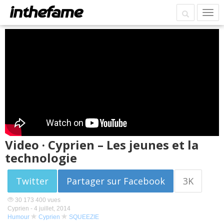
Video · Cyprien – Les jeunes et la
technologie
Twitter
Partager sur Facebook
3K
30 173 400 vues
Cyprien -
4 juillet, 2014
Humour
Cyprien
SQUEEZIE