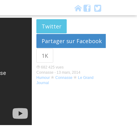
Twitter
Partager sur Facebook
1K
682 425 vues
Connasse -
13 mars, 2014
Humour
Connasse
Le Grand
Journal