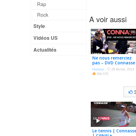
Rap
Rock
A voir aussi
Style
00
Vidéos US
Actualités
Ne nous remerciez
pas – DVD Connasse
Humour
·
28 février, 2014
456 575
Le tennis | Connass
| CANAL+