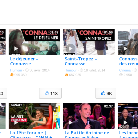
:15
01:49
01:56
Le déjeuner –
Saint-Tropez –
Connasse
Connasse
Connasse
des cœur
Featuret
Humour
·
30 avril, 2014
Humour
·
18 juillet, 2014
Cinéma
·
of
995 350
687 925
2 950
30
118
9K
02:37
e
La fête foraine |
La Battle Antoine de
Les Inco
C*nnasse | CANAL+
Caunes vs Nikos
fusionne