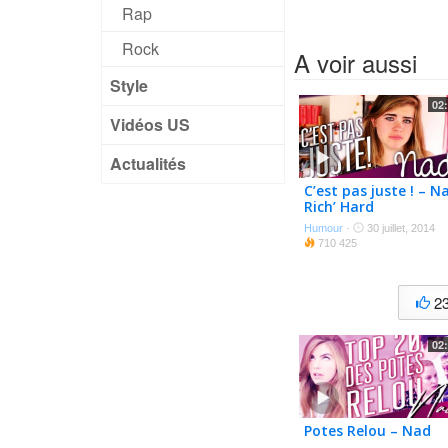
Rap
Rock
A voir aussi
Style
02
Vidéos US
Actualités
C’est pas juste ! – N
Rich’ Hard
Humour
·
30 juillet, 2014
710 425
2
02
Potes Relou – Nad