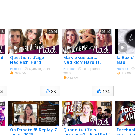
:18
02:24
03:40
ad
Questions d’âge –
Ma vie vue par… –
la Box d
Nad Rich’ Hard
Nad Rich’ Hard ft.
Nad
Emy
Humour
·
8 janvier, 2016
Humour
·
16 septembre,
Humour
·
796 625
2016
38 000
313 650
34
2K
134
:48
03:17
On Papote 💖 Replay 7
Quand tu t’fais
Facebook
Juillet 2023
larguer #2 – Nad Rich’
you – Na