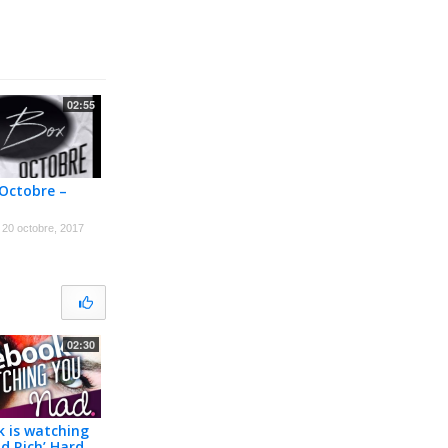
02:55
’Octobre –
20 octobre, 2017
02:30
 is watching
d Rich’ Hard