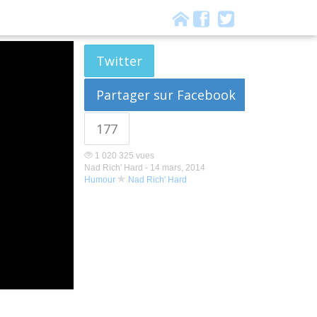
Twitter
Partager sur Facebook
177
1 020 325 vues
Nad Rich' Hard -
14 mars, 2014
Humour
Nad Rich' Hard