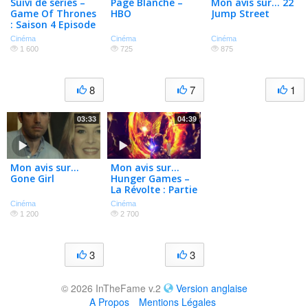
Suivi de séries –
Page Blanche –
Mon avis sur… 22
Game Of Thrones
HBO
Jump Street
: Saison 4 Episode
10
Cinéma
Cinéma
Cinéma
1 600
725
875
8
7
1
03:33
04:39
Mon avis sur…
Mon avis sur…
Gone Girl
Hunger Games –
La Révolte : Partie
1
Cinéma
Cinéma
1 200
2 700
3
3
© 2026 InTheFame v.2
Version anglaise
A Propos
Mentions Légales