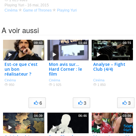
1 025 vues
Playing Yuri -
16 mai, 2015
Cinéma
Game of Thrones
Playing Yuri
A voir aussi
09:43
03:44
05:15
Est-ce que c’est
Mon avis sur…
Analyse – Fight
un bon
Hard Corner : le
Club (4/4)
réalisateur ?
film
Edgar Wright
Cinéma
Cinéma
Cinéma
950
1 925
1 850
6
3
3
04:39
06:46
03:56