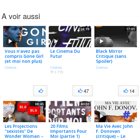
A voir aussi
04:19
17:01
Vous n’avez pas
Le Cinema Du
Black Mirror
compris Gone Girl
Futur
Critique (sans
(et moi non plus)
Spoiler)
#c’estmonavis
Cinéma
Cinéma
Cinéma
1 775
47
14
08:45
40:31
Les Projections
20 Films
Ma Vie Avec John
"sexistes" De
Importants Pour
F. Donovan
Wonder Woman –
Moi (partie 1)
(critique) – Le