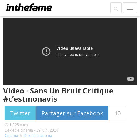
Video · Sans Un Bruit Critique
#c’estmonavis
Twitter
Partager sur Facebook
10
1 325 vues
Dex et le cinéma -
19 juin, 2018
Cinéma
Dex et le cinéma