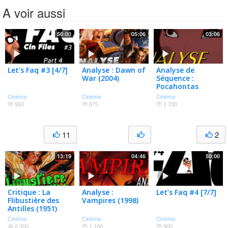
A voir aussi
50:00
05:06
03:06
Let’s Faq #3 [4/7]
Analyse : Dawn of
Analyse de
War (2004)
Séquence :
Pocahontas
(1995)
Cinéma
Cinéma
Cinéma
950
875
1 700
11
2
13:19
04:46
50:00
Critique : La
Analyse :
Let’s Faq #4 [7/7]
Flibustière des
Vampires (1998)
Antilles (1951)
Cinéma
Cinéma
Cinéma
6 300
1 100
900