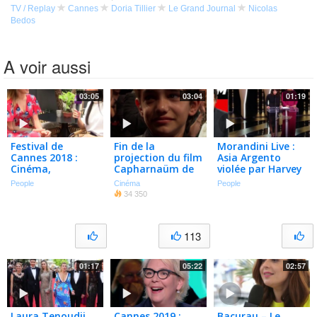
TV / Replay
Cannes
Doria Tillier
Le Grand Journal
Nicolas
Bedos
A voir aussi
03:05
03:04
01:19
Festival de
Fin de la
Morandini Live :
Cannes 2018 :
projection du film
Asia Argento
Cinéma,
Capharnaüm de
violée par Harvey
Dupontel, et
Nadine Labaki –
Weinstein, sa
People
Cinéma
People
Olympia – Lorie
Cannes 2018
sincérité remise
34 350
nous dévoile ses
en cause (vidéo)
rêves
113
01:17
05:22
02:57
Laura Tenoudji
Cannes 2019 :
Bacurau – Le