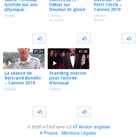
lynchée sur son
Débat sur
Petit Cercle –
physique :
Douleur et gloire
Cannes 2019
Comment
– Analyse cinéma
People
Cinéma
Cinéma
Christian Estrosi
12 875
525
l'a soutenue
01:24
01:36
La séance de
Standing ovation
Bertrand Bonello
pour l’entrée
– Cannes 2019
d’Arnaud
Desplechin dans
Cinéma
Cinéma
le Palais des
Festivals -Cannes
2019
© 2026 InTheFame v.2
Version anglaise
A Propos
Mentions Légales