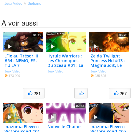
Jeux Vidéo
Siphano
A voir aussi
31:12
35:28
L’île au Trésor III
Hyrule Warriors :
Zelda Twilight
#54 : NEMO, ES-
Les Chroniques
Princess Hd #13 :
TU LÀ ?!
Du Sceau #01 : La
Magmaudit, Le
Suite De Zelda
Chef Goron !
Jeux Vidéo
Jeux Vidéo
Jeux Vidéo
Tears Of The
173 000
235 625
Kingdom !
281
267
02:45
Inazuma Eleven :
Nouvelle Chaine
Inazuma Eleven :
Victory Road #01
Victory Road #05