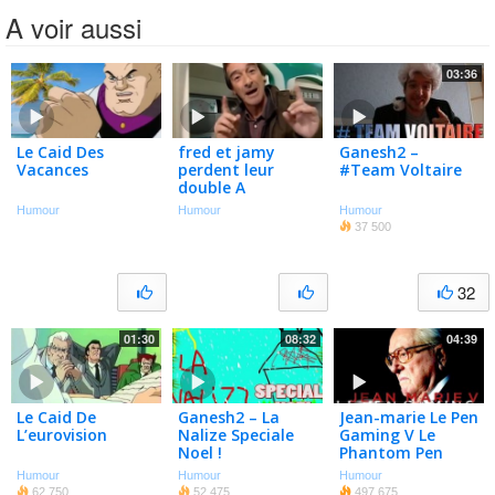
A voir aussi
03:36
Le Caid Des
fred et jamy
Ganesh2 –
Vacances
perdent leur
#Team Voltaire
double A
[NOUVELLE
Humour
Humour
Humour
VERSION
37 500
REUPLOADÉE]
32
01:30
08:32
04:39
Le Caid De
Ganesh2 – La
Jean-marie Le Pen
L’eurovision
Nalize Speciale
Gaming V Le
Noel !
Phantom Pen
Humour
Humour
Humour
62 750
52 475
497 675