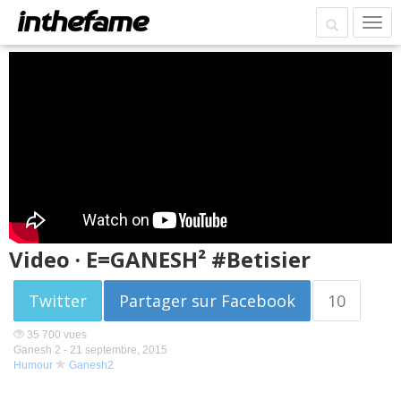
Video · E=GANESH² #Betisier
Twitter
Partager sur Facebook
10
35 700 vues
Ganesh 2 -
21 septembre, 2015
Humour
Ganesh2