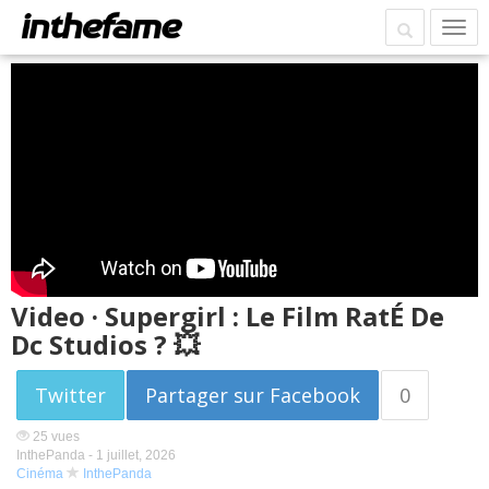
Video · Supergirl : Le Film RatÉ De
Dc Studios ? 💥
Twitter
Partager sur Facebook
0
25 vues
InthePanda -
1 juillet, 2026
Cinéma
InthePanda