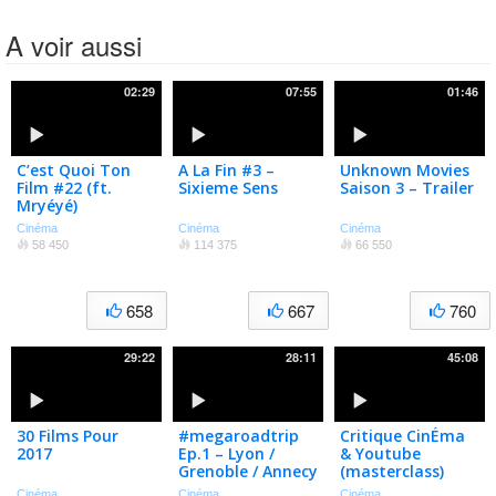
A voir aussi
02:29
07:55
01:46
C’est Quoi Ton
A La Fin #3 –
Unknown Movies
Film #22 (ft.
Sixieme Sens
Saison 3 – Trailer
Mryéyé)
Cinéma
Cinéma
Cinéma
58 450
114 375
66 550
658
667
760
29:22
28:11
45:08
30 Films Pour
#megaroadtrip
Critique CinÉma
2017
Ep.1 – Lyon /
& Youtube
Grenoble / Annecy
(masterclass)
Cinéma
Cinéma
Cinéma